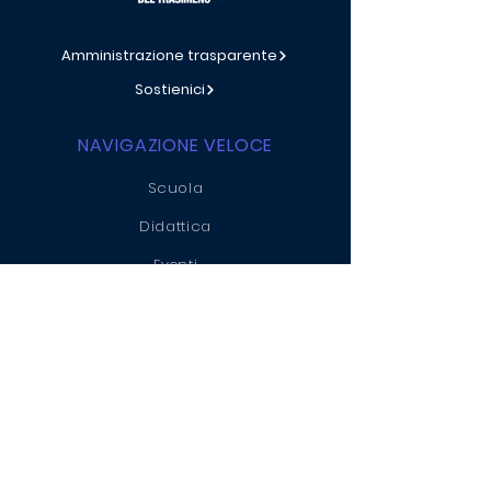
Amministrazione trasparente
Sostienici
NAVIGAZIONE VELOCE
Scuola
Didattica
Eventi
Multimedia
Modulistica
AASMT
Archivio
Contatti