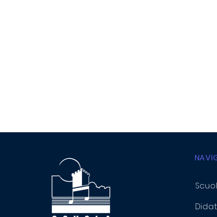
NAVI
Scuo
Didat