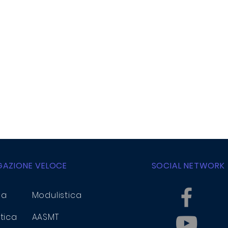
GAZIONE VELOCE
SOCIAL NETWORK
la
Modulistica
tica
AASMT