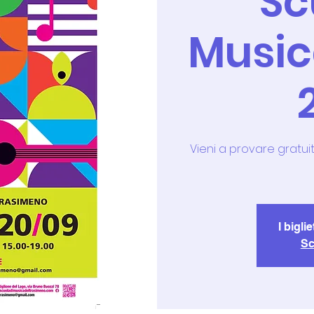
Sc
Musica
Vieni a provare gratuit
I bigli
Sc