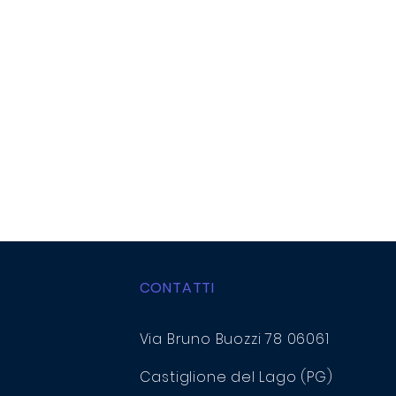
CONTATTI
Via Bruno Buozzi 78 06061
Castiglione del Lago (PG)